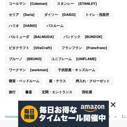
コールマン [Coleman]
スタンレー [STANLEY]
セリア [Seria]
ダイソー [DAISO]
トイレ・洗面所
ハリオ [HARIO]
バスルーム
バルミューダ [BALMUDA]
バンドック [BUNDOK]
ビタクラフト [VitaCraft]
フランフラン [Francfranc]
ブルーノ [BRUNO]
ユニフレーム [UNIFLAME]
ワークマン [workman]
子供部屋・キッズルーム
寝室・ベッドルーム
庭・テラス
押入れ・クローゼット
旅行
書斎
玄関・エントランス
西松屋
monocow[モノカウ]
>
キッチン用品
>
食器・カトラリー・グラス
>
【ニ