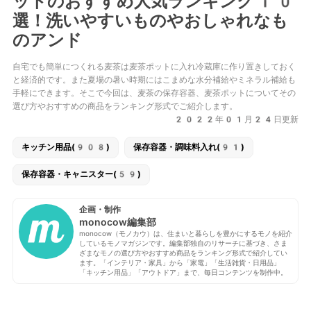
ットのおすすめ人気ランキング10
選！洗いやすいものやおしゃれなも
のアンド
自宅でも簡単につくれる麦茶は麦茶ポットに入れ冷蔵庫に作り置きしておく
と経済的です。また夏場の暑い時期にはこまめな水分補給やミネラル補給も
手軽にできます。そこで今回は、麦茶の保存容器、麦茶ポットについてその
選び方やおすすめの商品をランキング形式でご紹介します。
2022年01月24日更新
キッチン用品(908)
保存容器・調味料入れ(91)
保存容器・キャニスター(59)
企画・制作
monocow編集部
monocow（モノカウ）は、住まいと暮らしを豊かにするモノを紹介
しているモノマガジンです。編集部独自のリサーチに基づき、さま
ざまなモノの選び方やおすすめ商品をランキング形式で紹介してい
ます。「インテリア・家具」から「家電」「生活雑貨・日用品」
「キッチン用品」「アウトドア」まで、毎日コンテンツを制作中。