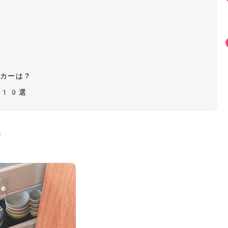
ーカーは？
グ10選
？