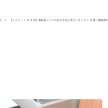
具
>
【ニトリ・100均】備長炭シートのおすすめ人気ランキング10選！靴箱用や