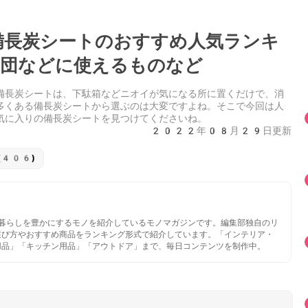
長炭シートのおすすめ人気ランキ
団などに使えるものなど
備長炭シートは、下駄箱などニオイが気になる所に置くだけで、消
多くある備長炭シートから選ぶのは大変ですよね。そこで今回は人
気に入りの備長炭シートを見つけてくださいね。
2022年08月29日更新
(406)
いと暮らしを豊かにするモノを紹介しているモノマガジンです。編集部独自のリ
選び方やおすすめ商品をランキング形式で紹介しています。「インテリア・
用品」「キッチン用品」「アウトドア」まで、毎日コンテンツを制作中。