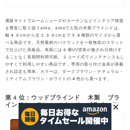
通販サイトでルームシューズやカーテンなどインテリア雑貨
を豊富に取り扱うaiika。aiikaで人気の木製ブラインドは、
幅40cmから丈230cmまで58種類のサイズから選
べる商品です。天然素材のバスウッドを一枚無垢のスラット
で仕上げた高級品。表面には6層UV塗装が施され日焼けす
ることなく長期間利用可能。2コード式でメンテナンスもし
やすくて利用しやすい商品です。専用の取り付け金具が搭載
され設定も簡単。カラーは、ダークブラウン・ナチュラル・
ミディアムブラウン・ホワイトの4色から選べます。
第4位：ウッドブラインド 木製 ブラ
インドカーテン （イージーブラインド）