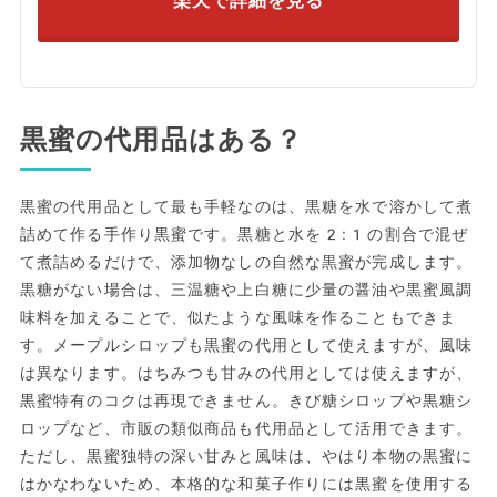
楽天で詳細を見る
黒蜜の代用品はある？
黒蜜の代用品として最も手軽なのは、黒糖を水で溶かして煮
詰めて作る手作り黒蜜です。黒糖と水を2:1の割合で混ぜ
て煮詰めるだけで、添加物なしの自然な黒蜜が完成します。
黒糖がない場合は、三温糖や上白糖に少量の醤油や黒蜜風調
味料を加えることで、似たような風味を作ることもできま
す。メープルシロップも黒蜜の代用として使えますが、風味
は異なります。はちみつも甘みの代用としては使えますが、
黒蜜特有のコクは再現できません。きび糖シロップや黒糖シ
ロップなど、市販の類似商品も代用品として活用できます。
ただし、黒蜜独特の深い甘みと風味は、やはり本物の黒蜜に
はかなわないため、本格的な和菓子作りには黒蜜を使用する