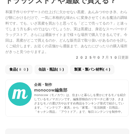
ドラッグストアや通販で買える？
和菓子作りやデザートの仕上げに欠かせない黒蜜。あんみつやかき氷、わら
び餅にかけるだけで、一気に本格的な味わいに変身させてくれる魔法の調味
料です。でも、いざ黒蜜を買おうと思っても「どこで売ってるの？」と迷っ
てしまう方も多いのではないでしょうか。実は黒蜜は、身近なスーパーやド
ラッグストア、さらには通販サイトまで様々な場所で購入できるんです。今
回は、黒蜜がどこで買えるのか、どんな販売店で取り扱いがあるのかを詳し
くご紹介します。お近くの店舗から通販まで、あなたにぴったりの購入場所
がきっと見つかりますよ。
2025年07月10日更新
食品(80)
缶詰・瓶詰(5)
製菓・製パン材料(4)
企画・制作
monocow編集部
monocow（モノカウ）は、住まいと暮らしを豊かにするモノを紹介
しているモノマガジンです。編集部独自のリサーチに基づき、さま
ざまなモノの選び方やおすすめ商品をランキング形式で紹介してい
ます。「インテリア・家具」から「家電」「生活雑貨・日用品」
「キッチン用品」「アウトドア」まで、毎日コンテンツを制作中。