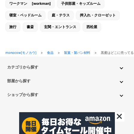
ワークマン [workman]
子供部屋・キッズルーム
寝室・ベッドルーム
庭・テラス
押入れ・クローゼット
旅行
書斎
玄関・エントランス
西松屋
monocow[モノカウ]
>
食品
>
製菓・製パン材料
>
黒蜜はどこに売ってる
カテゴリから探す
インテリア・家具
家電
キッチン用品
生活雑貨・用品
部屋から探す
PC・スマホ・通信
DIY・ガーデニング
ファッション
キッチン・ダイニングルーム
リビングルーム
キッチン用品
ショップから探す
ペット用品
ベビー・キッズ
車・バイク
趣味・ホビー
子供部屋・キッズルーム
寝室・ベッドルーム
書斎
ニトリ
無印良品
IKEA
フランフラン
CAINZ
DAISO
食品
不用品回収・買取
トイレ・洗面所
バスルーム
押入れ・クローゼット
セリア
玄関・エントランス
庭・テラス/a>
一人暮らし
アイリスオーヤマ
しまむら
西松屋
CanDo
©monocow All Rights Reserved.