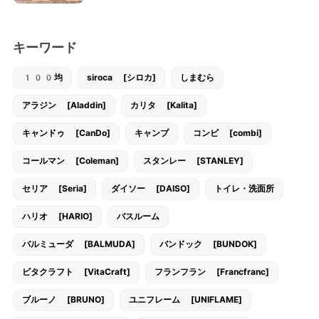
キーワード
100均
siroca [シロカ]
しまむら
アラジン [Aladdin]
カリタ [Kalita]
キャンドゥ [CanDo]
キャンプ
コンビ [combi]
コールマン [Coleman]
スタンレー [STANLEY]
セリア [Seria]
ダイソー [DAISO]
トイレ・洗面所
ハリオ [HARIO]
バスルーム
バルミューダ [BALMUDA]
バンドック [BUNDOK]
ビタクラフト [VitaCraft]
フランフラン [Francfranc]
ブルーノ [BRUNO]
ユニフレーム [UNIFLAME]