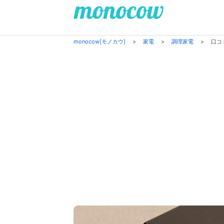
monocow[モノカウ]
>
家電
>
調理家電
>
口コ