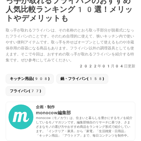
っ手が取れるフライパンのおすすめ
人気比較ランキング10選！メリッ
トやデメリットも
取っ手が取れるフライパンは、その名称のとおろ取っ手部分が脱着式になっ
たフライパンのことです。そのため合理的に使えて、狭いキッチン内で使い
やすい便利アイテムです。取っ手を外せばオーブンとして使えるものや冷蔵
保存用の容器になる商品もあります。フライパン以外の調理器具としても使
えます。そこで今回は、おすすめの取っ手が取れるフライパンを紹介する特
集です。ぜひ参考にしてみてください。
2022年01月04日更新
キッチン用品(908)
鍋・フライパン(158)
フライパン(77)
企画・制作
monocow編集部
monocow（モノカウ）は、住まいと暮らしを豊かにするモノを紹介
しているモノマガジンです。編集部独自のリサーチに基づき、さま
ざまなモノの選び方やおすすめ商品をランキング形式で紹介してい
ます。「インテリア・家具」から「家電」「生活雑貨・日用品」
「キッチン用品」「アウトドア」まで、毎日コンテンツを制作中。