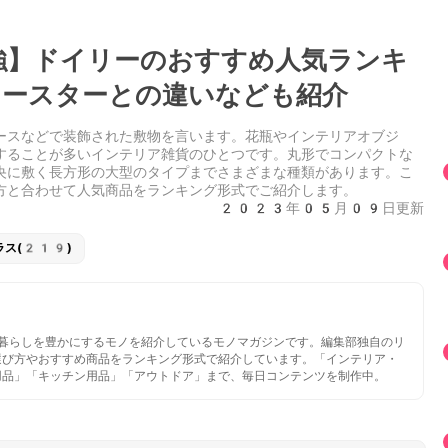
】ドイリーのおすすめ人気ランキ
ースターとの違いなども紹介
ースなどで装飾された敷物を言います。花瓶やインテリアオブジ
することが多いインテリア雑貨のひとつです。丸形でコンパクトな
央に敷く長方形の大型のタイプまでさまざまな種類があります。こ
方と合わせて人気商品をランキング形式でご紹介します。
2023年05月09日更新
ラス(219)
いと暮らしを豊かにするモノを紹介しているモノマガジンです。編集部独自のリ
選び方やおすすめ商品をランキング形式で紹介しています。「インテリア・
用品」「キッチン用品」「アウトドア」まで、毎日コンテンツを制作中。