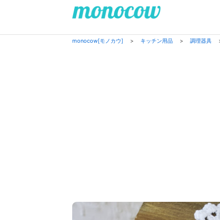
monocow[モノカウ]
>
キッチン用品
>
調理器具