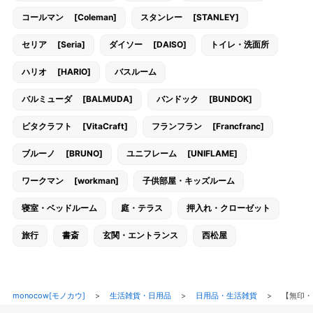
コールマン [Coleman]
スタンレー [STANLEY]
セリア [Seria]
ダイソー [DAISO]
トイレ・洗面所
ハリオ [HARIO]
バスルーム
バルミューダ [BALMUDA]
バンドック [BUNDOK]
ビタクラフト [VitaCraft]
フランフラン [Francfranc]
ブルーノ [BRUNO]
ユニフレーム [UNIFLAME]
ワークマン [workman]
子供部屋・キッズルーム
寝室・ベッドルーム
庭・テラス
押入れ・クローゼット
旅行
書斎
玄関・エントランス
西松屋
monocow[モノカウ]
>
生活雑貨・日用品
>
日用品・生活雑貨
>
【無印