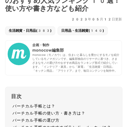
のおすすめ人気ランキング10選！
使い方や書き方なども紹介
2023年05月12日更新
生活雑貨・日用品(383)
日用品・生活雑貨(140)
企画・制作
monocow編集部
monocow（モノカウ）は、住まいと暮らしを豊かにするモノを紹介
しているモノマガジンです。編集部独自のリサーチに基づき、さま
ざまなモノの選び方やおすすめ商品をランキング形式で紹介してい
ます。「インテリア・家具」から「家電」「生活雑貨・日用品」
「キッチン用品」「アウトドア」まで、毎日コンテンツを制作中。
目次
バーチカル手帳とは？
バーチカル手帳の使い方・書き方は？
バーチカル手帳の選び方