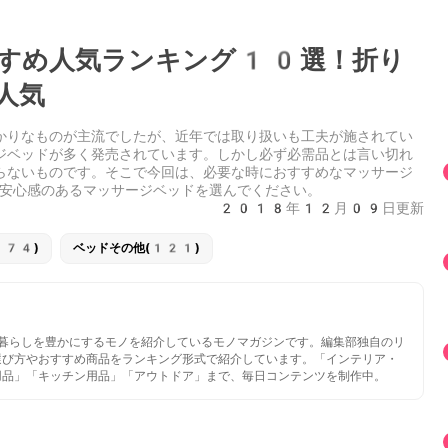
すめ人気ランキング10選！折り
人気
かりなものが主流でしたが、近年では取り扱いも工夫が施されてい
ジベッドが多く発売されています。しかし必ず必需品とは言い切れ
らないものです。そこで今回は、必要な時におすすめなマッサージ
安心感のあるマッサージベッドを選んでください。
2018年12月09日更新
274)
ベッドその他(121)
いと暮らしを豊かにするモノを紹介しているモノマガジンです。編集部独自のリ
選び方やおすすめ商品をランキング形式で紹介しています。「インテリア・
用品」「キッチン用品」「アウトドア」まで、毎日コンテンツを制作中。