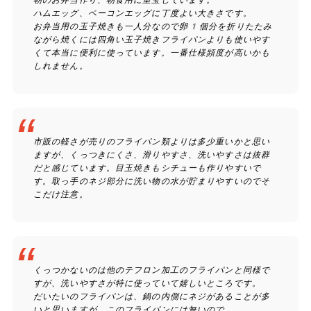
ハムエッグ、ベーコンエッグに丁度よい大きさです。
お弁当用の玉子焼きも一人分なので卵1個分を折りたたみ
ながら焼くには四角い玉子焼きフライパンよりも使いやす
くて本当に便利に使っています。一番仕様頻度が高いかも
しれません。
市販の軽さが売りのフライパン類よりは多少重いかと思い
ますが、くっつきにくさ、滑りやすさ、洗いやすさは抜群
だと感じています。目玉焼きもシチューも作りやすいで
す。取っ手のネジ部分に洗い物の水が貯まりやすいのでそ
こだけ注意。
くっつかないのは他のテフロン加工のフライパンと同様で
すが、洗いやすさが特に使っていて嬉しいところです。
だいたいのフライパンは、鍋の内側にネジがあることが多
いと思いますが、このフライパンには無いので、