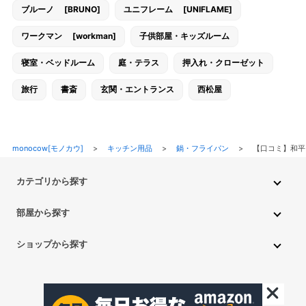
ブルーノ [BRUNO]
ユニフレーム [UNIFLAME]
ワークマン [workman]
子供部屋・キッズルーム
寝室・ベッドルーム
庭・テラス
押入れ・クローゼット
旅行
書斎
玄関・エントランス
西松屋
monocow[モノカウ]
>
キッチン用品
>
鍋・フライパン
>
【口コミ】和平
カテゴリから探す
インテリア・家具
家電
キッチン用品
生活雑貨・用品
部屋から探す
PC・スマホ・通信
DIY・ガーデニング
ファッション
キッチン・ダイニングルーム
リビングルーム
キッチン用品
ショップから探す
ペット用品
ベビー・キッズ
車・バイク
趣味・ホビー
子供部屋・キッズルーム
寝室・ベッドルーム
書斎
ニトリ
無印良品
IKEA
フランフラン
CAINZ
DAISO
食品
不用品回収・買取
トイレ・洗面所
バスルーム
押入れ・クローゼット
セリア
玄関・エントランス
庭・テラス/a>
一人暮らし