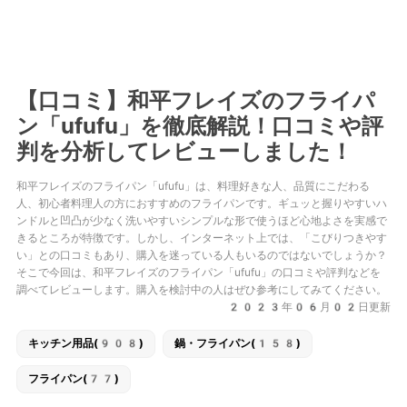
【口コミ】和平フレイズのフライパ
ン「ufufu」を徹底解説！口コミや評
判を分析してレビューしました！
和平フレイズのフライパン「ufufu」は、料理好きな人、品質にこだわる
人、初心者料理人の方におすすめのフライパンです。ギュッと握りやすいハ
ンドルと凹凸が少なく洗いやすいシンプルな形で使うほど心地よさを実感で
きるところが特徴です。しかし、インターネット上では、「こびりつきやす
い」との口コミもあり、購入を迷っている人もいるのではないでしょうか？
そこで今回は、和平フレイズのフライパン「ufufu」の口コミや評判などを
調べてレビューします。購入を検討中の人はぜひ参考にしてみてください。
2023年06月02日更新
キッチン用品(908)
鍋・フライパン(158)
フライパン(77)