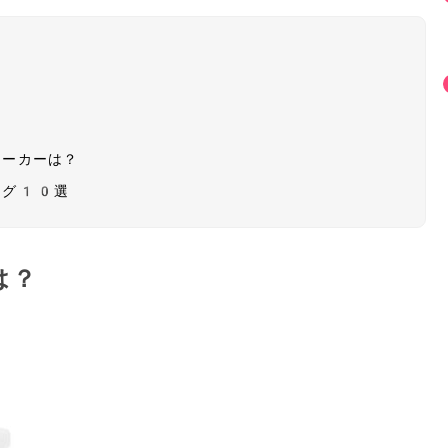
メーカーは？
ング10選
は？