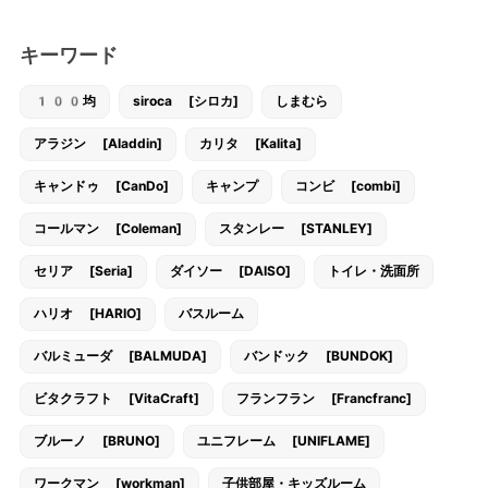
キーワード
100均
siroca [シロカ]
しまむら
アラジン [Aladdin]
カリタ [Kalita]
キャンドゥ [CanDo]
キャンプ
コンビ [combi]
コールマン [Coleman]
スタンレー [STANLEY]
セリア [Seria]
ダイソー [DAISO]
トイレ・洗面所
ハリオ [HARIO]
バスルーム
バルミューダ [BALMUDA]
バンドック [BUNDOK]
ビタクラフト [VitaCraft]
フランフラン [Francfranc]
ブルーノ [BRUNO]
ユニフレーム [UNIFLAME]
ワークマン [workman]
子供部屋・キッズルーム