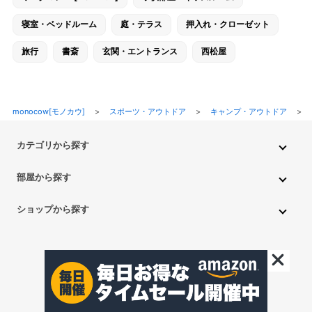
寝室・ベッドルーム
庭・テラス
押入れ・クローゼット
旅行
書斎
玄関・エントランス
西松屋
monocow[モノカウ]
>
スポーツ・アウトドア
>
キャンプ・アウトドア
>
カテゴリから探す
インテリア・家具
家電
キッチン用品
生活雑貨・用品
部屋から探す
PC・スマホ・通信
DIY・ガーデニング
ファッション
キッチン・ダイニングルーム
リビングルーム
キッチン用品
ショップから探す
ペット用品
ベビー・キッズ
車・バイク
趣味・ホビー
子供部屋・キッズルーム
寝室・ベッドルーム
書斎
ニトリ
無印良品
IKEA
フランフラン
CAINZ
DAISO
食品
不用品回収・買取
トイレ・洗面所
バスルーム
押入れ・クローゼット
セリア
玄関・エントランス
庭・テラス/a>
一人暮らし
アイリスオーヤマ
しまむら
西松屋
CanDo
©monocow All Rights Reserved.