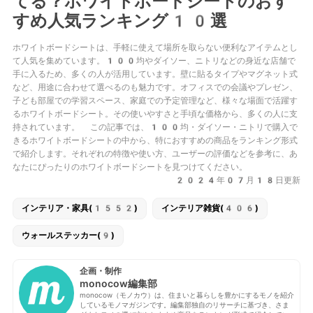
てる？ホワイトボードシートのおす
すめ人気ランキング10選
ホワイトボードシートは、手軽に使えて場所を取らない便利なアイテムとし
て人気を集めています。100均やダイソー、ニトリなどの身近な店舗で
手に入るため、多くの人が活用しています。壁に貼るタイプやマグネット式
など、用途に合わせて選べるのも魅力です。オフィスでの会議やプレゼン、
子ども部屋での学習スペース、家庭での予定管理など、様々な場面で活躍す
るホワイトボードシート。その使いやすさと手頃な価格から、多くの人に支
持されています。 この記事では、100均・ダイソー・ニトリで購入で
きるホワイトボードシートの中から、特におすすめの商品をランキング形式
で紹介します。それぞれの特徴や使い方、ユーザーの評価などを参考に、あ
なたにぴったりのホワイトボードシートを見つけてください。
2024年07月18日更新
インテリア・家具(1552)
インテリア雑貨(406)
ウォールステッカー(9)
企画・制作
monocow編集部
monocow（モノカウ）は、住まいと暮らしを豊かにするモノを紹介
しているモノマガジンです。編集部独自のリサーチに基づき、さま