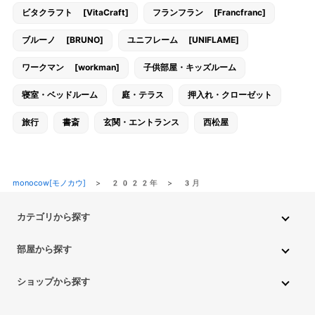
ビタクラフト [VitaCraft]
フランフラン [Francfranc]
ブルーノ [BRUNO]
ユニフレーム [UNIFLAME]
ワークマン [workman]
子供部屋・キッズルーム
寝室・ベッドルーム
庭・テラス
押入れ・クローゼット
旅行
書斎
玄関・エントランス
西松屋
monocow[モノカウ]
>
2022年
>
3月
カテゴリから探す
インテリア・家具
家電
キッチン用品
生活雑貨・用品
部屋から探す
PC・スマホ・通信
DIY・ガーデニング
ファッション
キッチン・ダイニングルーム
リビングルーム
キッチン用品
ショップから探す
ペット用品
ベビー・キッズ
車・バイク
趣味・ホビー
子供部屋・キッズルーム
寝室・ベッドルーム
書斎
ニトリ
無印良品
IKEA
フランフラン
CAINZ
DAISO
食品
不用品回収・買取