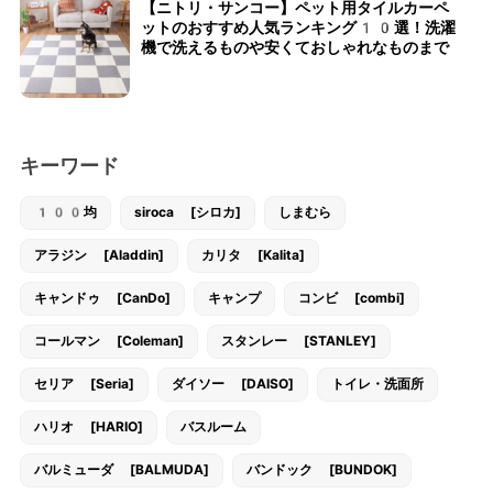
【ニトリ・サンコー】ペット用タイルカーペ
ットのおすすめ人気ランキング10選！洗濯
機で洗えるものや安くておしゃれなものまで
キーワード
100均
siroca [シロカ]
しまむら
アラジン [Aladdin]
カリタ [Kalita]
キャンドゥ [CanDo]
キャンプ
コンビ [combi]
コールマン [Coleman]
スタンレー [STANLEY]
セリア [Seria]
ダイソー [DAISO]
トイレ・洗面所
ハリオ [HARIO]
バスルーム
バルミューダ [BALMUDA]
バンドック [BUNDOK]