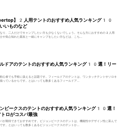
eertop】2人用テントのおすすめ人気ランキング10
いいものなど
なり、二人だけでキャンプしたい方も少なくないでしょう。そんな方におすすめの2人用
士や気心知れた親友と一緒にキャンプをしたい方などは、こち...
ールドアのテントのおすすめ人気ランキング10選！リー
初心者でも手軽に扱えると話題です。フィールドアのテントは、ワンタッチテントやソロキ
揃っているからです。とはいっても数多くあるフィールドア...
ョンピークスのテントのおすすめ人気ランキング10選！
アトロがコスパ最強
パが期待できておすすめです。ビジョンピークスのテントは、機能性やデザイン性に富んで
です。とはいっても数多くあるビジョンピークスのテントか...