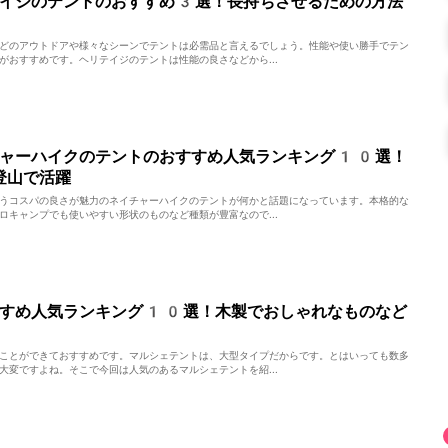
テイジのテントのおすすめ3選！長持ちさせるための方法
どのアウトドアや様々なシーンでテントは必需品と言えるでしょう。性能や使い勝手でテン
がおすすめです。ヘリテイジのテントは性能の良さなどから...
チャーハイクのテントのおすすめ人気ランキング10選！
登山で活躍
うコスパの良さが魅力のネイチャーハイクのテントが何かと話題になっています。本格的な
ロキャンプでも使いやすい形状のものなど種類が豊富なので...
すすめ人気ランキング10選！木製でおしゃれなものなど
ことができておすすめです。マルシェテントは、大型タイプだからです。とはいっても数多
大変ですよね。そこで今回は人気のあるマルシェテントを紹...