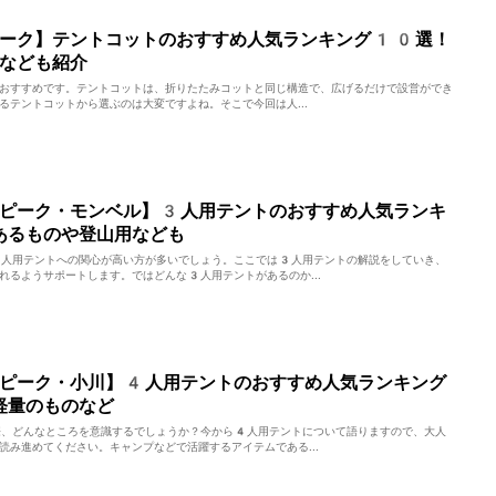
ザーク】テントコットのおすすめ人気ランキング10選！
なども紹介
おすすめです。テントコットは、折りたたみコットと同じ構造で、広げるだけで設営ができ
るテントコットから選ぶのは大変ですよね。そこで今回は人...
ーピーク・モンベル】3人用テントのおすすめ人気ランキ
あるものや登山用なども
3人用テントへの関心が高い方が多いでしょう。ここでは3人用テントの解説をしていき、
れるようサポートします。ではどんな3人用テントがあるのか...
ーピーク・小川】4人用テントのおすすめ人気ランキング
軽量のものなど
際、どんなところを意識するでしょうか？今から4人用テントについて語りますので、大人
読み進めてください。キャンプなどで活躍するアイテムである...