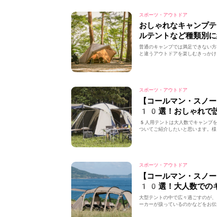
スポーツ・アウトドア
おしゃれなキャンプ
ルテントなど種類別に
普通のキャンプでは満足できない方
と違うアウトドアを楽しむきっかけ
スポーツ・アウトドア
【コールマン・スノー
10選！おしゃれで
5人用テントは大人数でキャンプを
ついてご紹介したいと思います。様
スポーツ・アウトドア
【コールマン・スノー
10選！大人数での
大型テントの中で広々過ごすのが、
ーカーが扱っているのかなどをお伝