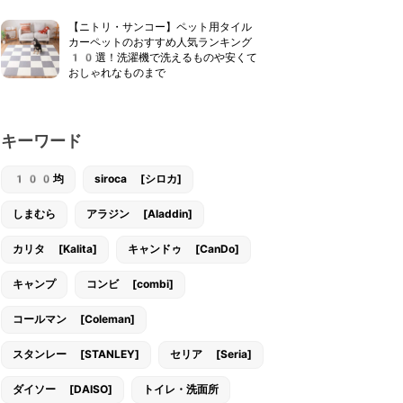
【ニトリ・サンコー】ペット用タイル
カーペットのおすすめ人気ランキング
10選！洗濯機で洗えるものや安くて
おしゃれなものまで
キーワード
100均
siroca [シロカ]
しまむら
アラジン [Aladdin]
カリタ [Kalita]
キャンドゥ [CanDo]
キャンプ
コンビ [combi]
コールマン [Coleman]
スタンレー [STANLEY]
セリア [Seria]
ダイソー [DAISO]
トイレ・洗面所