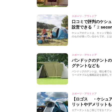
スポーツ・アウトドア
口コミで評判のケシ
設営できる「2seco
ケシュアのテントは、キャンプ初心
のものが揃っているからです。とは
スポーツ・アウトドア
バンドックのテント
グテントなども
バンドックのテントは、初心者でも
リーズナブルな価格設定を提供して
スポーツ・アウトドア
【ロゴス ・ケシュ
リットやデメリットも
エアーテントをご存じですか？テン