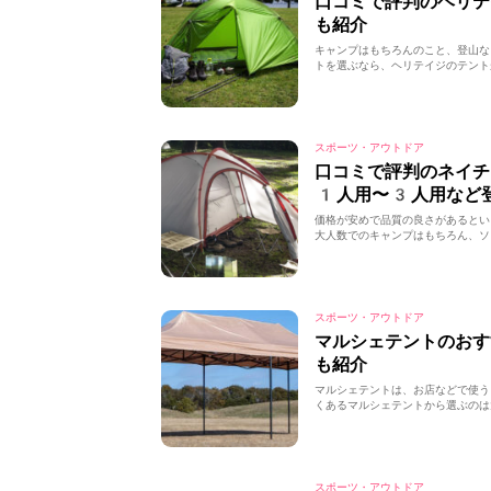
口コミで評判のヘリ
も紹介
キャンプはもちろんのこと、登山な
トを選ぶなら、ヘリテイジのテント
スポーツ・アウトドア
口コミで評判のネイ
1人用〜3人用など
価格が安めで品質の良さがあるとい
大人数でのキャンプはもちろん、ソ
スポーツ・アウトドア
マルシェテントのお
も紹介
マルシェテントは、お店などで使う
くあるマルシェテントから選ぶのは
スポーツ・アウトドア