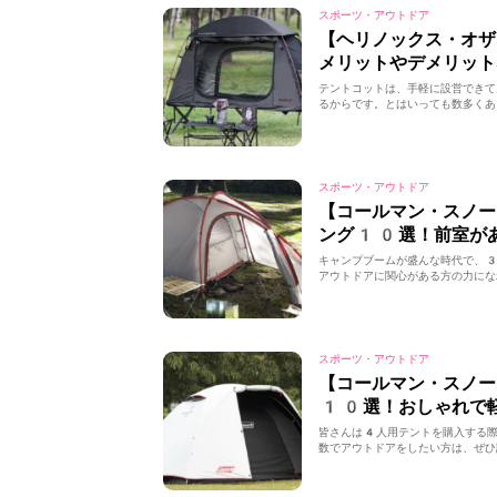
スポーツ・アウトドア
【ヘリノックス・オ
メリットやデメリット
テントコットは、手軽に設営できて
るからです。とはいっても数多くあ
スポーツ・アウトドア
【コールマン・スノ
ング10選！前室が
キャンプブームが盛んな時代で、
アウトドアに関心がある方の力にな
スポーツ・アウトドア
【コールマン・スノ
10選！おしゃれで
皆さんは4人用テントを購入する
数でアウトドアをしたい方は、ぜひ