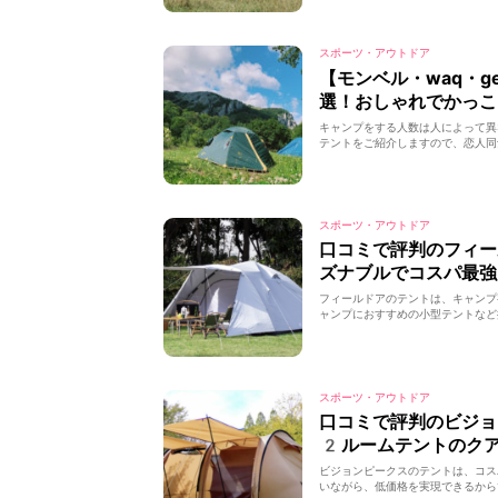
スポーツ・アウトドア
【モンベル・waq・g
選！おしゃれでかっこ
キャンプをする人数は人によって異
テントをご紹介しますので、恋人同
スポーツ・アウトドア
口コミで評判のフィ
ズナブルでコスパ最強
フィールドアのテントは、キャンプ
ャンプにおすすめの小型テントなど
スポーツ・アウトドア
口コミで評判のビジ
2ルームテントのク
ビジョンピークスのテントは、コス
いながら、低価格を実現できるから