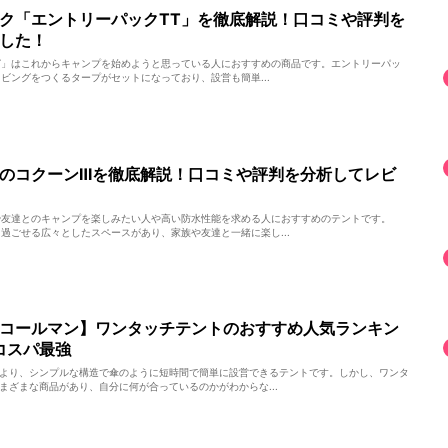
ク「エントリーパックTT」を徹底解説！口コミや評判を
した！
T」はこれからキャンプを始めようと思っている人におすすめの商品です。エントリーパッ
ビングをつくるタープがセットになっており、設営も簡単...
のコクーンⅢを徹底解説！口コミや評判を分析してレビ
友達とのキャンプを楽しみたい人や高い防水性能を求める人におすすめのテントです。
過ごせる広々としたスペースがあり、家族や友達と一緒に楽し...
コールマン】ワンタッチテントのおすすめ人気ランキン
コスパ最強
より、シンプルな構造で傘のように短時間で簡単に設営できるテントです。しかし、ワンタ
まざまな商品があり、自分に何が合っているのかがわからな...