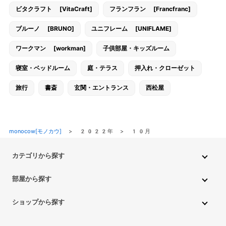
ビタクラフト [VitaCraft]
フランフラン [Francfranc]
ブルーノ [BRUNO]
ユニフレーム [UNIFLAME]
ワークマン [workman]
子供部屋・キッズルーム
寝室・ベッドルーム
庭・テラス
押入れ・クローゼット
旅行
書斎
玄関・エントランス
西松屋
monocow[モノカウ]
>
2022年
>
10月
カテゴリから探す
インテリア・家具
家電
キッチン用品
生活雑貨・用品
部屋から探す
PC・スマホ・通信
DIY・ガーデニング
ファッション
キッチン・ダイニングルーム
リビングルーム
キッチン用品
ショップから探す
ペット用品
ベビー・キッズ
車・バイク
趣味・ホビー
子供部屋・キッズルーム
寝室・ベッドルーム
書斎
ニトリ
無印良品
IKEA
フランフラン
CAINZ
DAISO
食品
不用品回収・買取