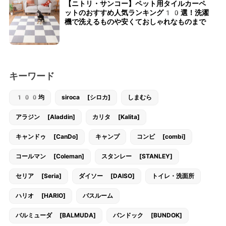
【ニトリ・サンコー】ペット用タイルカーペ
ットのおすすめ人気ランキング10選！洗濯
機で洗えるものや安くておしゃれなものまで
キーワード
100均
siroca [シロカ]
しまむら
アラジン [Aladdin]
カリタ [Kalita]
キャンドゥ [CanDo]
キャンプ
コンビ [combi]
コールマン [Coleman]
スタンレー [STANLEY]
セリア [Seria]
ダイソー [DAISO]
トイレ・洗面所
ハリオ [HARIO]
バスルーム
バルミューダ [BALMUDA]
バンドック [BUNDOK]